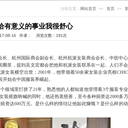
当前位置：
网站首页
>>
首页
>>
给有意义的事业我很舒心
17-08-16
作者： 浏览次数：
191次
会长、杭州国际商会副会长、杭州杭派女装商会会长、中纺中
装圈里，提到吴文宏都会把他和杭派女装联系在一起。人们不会忘
女装横空出世；2001年，他带领着50余家女装企业亮相CHI
女装开始在中国服装界崛起。
这个领域里打拼了21年，熟悉他的人都知道他管理着3个服装专
派女装摇旗呐喊的同时，他还热衷慈善，至今各种捐资达2000多
捐资达600万元。是什么样的情结让他如此慷慨？是什么样的