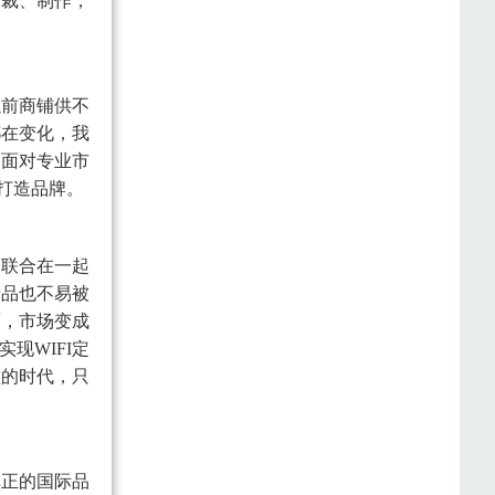
剪裁、制作，
以前商铺供不
都在变化，我
。面对专业市
打造品牌。
家联合在一起
产品也不易被
面，市场变成
现WIFI定
撞的时代，只
真正的国际品